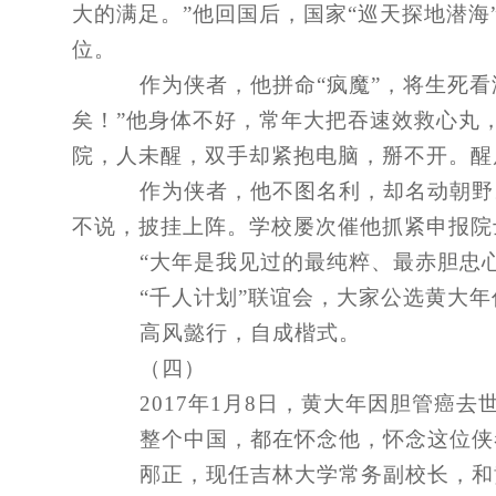
大的满足。”他回国后，国家“巡天探地潜
位。
作为侠者，他拼命“疯魔”，将生死看
矣！”他身体不好，常年大把吞速效救心丸
院，人未醒，双手却紧抱电脑，掰不开。醒
作为侠者，他不图名利，却名动朝野
不说，披挂上阵。学校屡次催他抓紧申报院
“大年是我见过的最纯粹、最赤胆忠心
“千人计划”联谊会，大家公选黄大年
高风懿行，自成楷式。
（四）
2017年1月8日，黄大年因胆管癌去世
整个中国，都在怀念他，怀念这位侠
邴正，现任吉林大学常务副校长，和黄