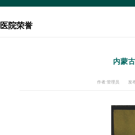
医院荣誉
内蒙
作者:管理员
发布