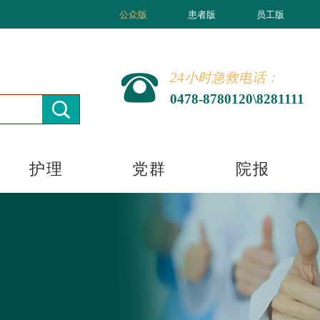
公众版
患者版
员工版
24小时急救电话：
0478-8780120\8281111
护理
党群
院报