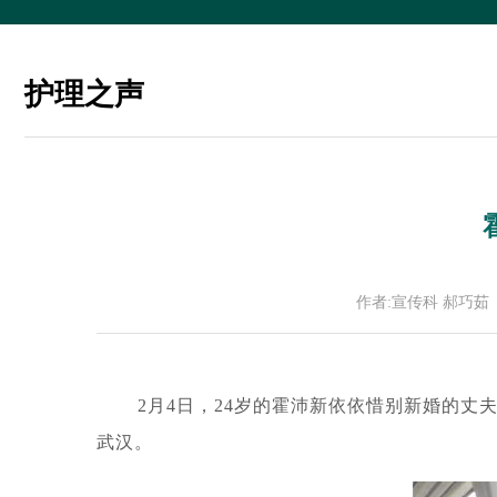
护理之声
作者:宣传科 郝巧茹
2月4日，24岁的霍沛新依依惜别新婚的丈
武汉。