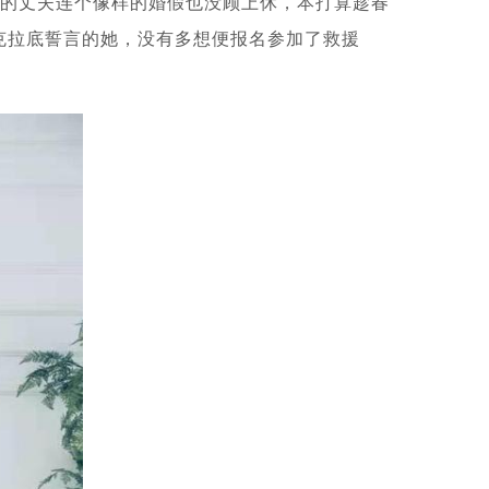
婚的丈夫连个像样的婚假也没顾上休，本打算趁春
克拉底誓言的她，没有多想便报名参加了救援