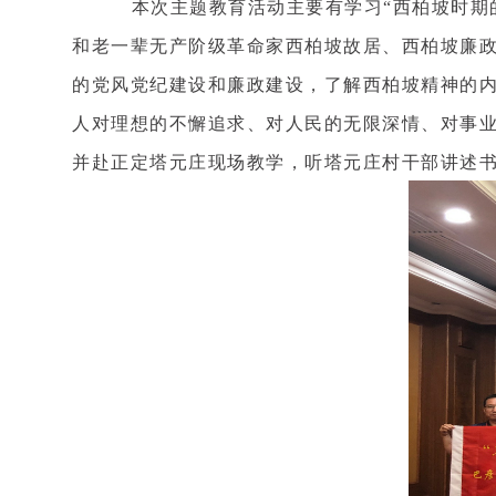
本次主题教育活动主要有学习“西柏坡时期的
和老一辈无产阶级革命家西柏坡故居、西柏坡廉
的党风党纪建设和廉政建设，了解西柏坡精神的
人对理想的不懈追求、对人民的无限深情、对事
并赴正定塔元庄现场教学，听塔元庄村干部讲述