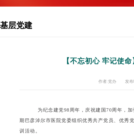
基层党建
【不忘初心 牢记使
作者:党办
发布时
为纪念建党98周年，庆祝建国70周年
期巴彦淖尔市医
院党委
组织优秀共产党员、优秀党
训活动。