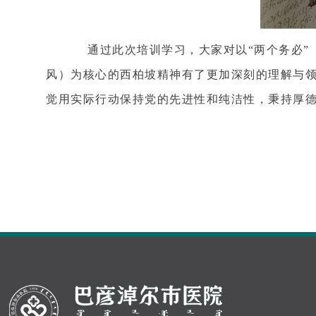
通过此次培训学习，大家对以“两个务必”
风）为核心的西柏坡精神有了更加深刻的理解与领
觉用实际行动保持党的先进性和纯洁性，秉持厚