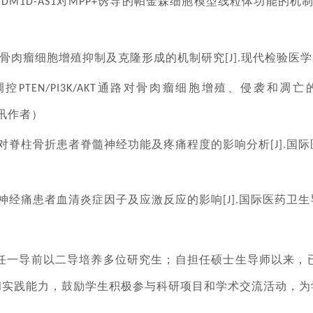
对
诱导的帕金森细胞模型线粒体功能的机
JHDM1D-AS1
MPP+
骨肉瘤细胞增殖抑制及克隆形成的机制研究
现代检验医学
[J].
调控
通路对骨肉瘤细胞增殖、侵袭和凋亡
PTEN/PI3K/AKT
讯作者）
对脊柱骨折患者脊髓神经功能及疼痛程度的影响分析
国际
[J].
神经痛患者血清炎症因子及应激反应的影响
国际医药卫生
[J].
任一导前以二导培养多位研究生；自担任硕士生导师以来，
和实践能力，鼓励学生积极参与科研项目和学术交流活动，为