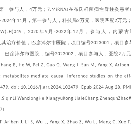
第一参与人，
万元；
在布氏杆菌病性脊柱炎患者
4
7.MiRNAs
年
月，第一参与人，科技局
万元，医院匹配
万元
-2024
11
2
2
，
年
月
年
月，参与人，内蒙古
BW(LH)049
2020
9
-2022
12
及其治疗价值，巴彦淖尔市医院，项目编号
，项目参
2023001
，巴彦淖尔市医院，编号
，项目参与人，医院
万
2023002
2
Zhang B, He W, Pei Z, Guo Q, Wang J, Sun M, Yang X, Ariben J
g metabolites mediate causal inference studies on the effe
479. doi: 10.1016/j.arr.2024.102479. Epub 2024 Aug 28. PM
n,SiqinLi,WanxiongHe,XiangyuKong,JialeChang,ZhenqunZhao#
87)
T, Ariben J, Li S, Wu L, Yang X, Zhao Z, Wu L, Meng C, Xue 