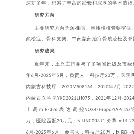
深耕多年，积累了丰富的经验和深厚的学术造诣
研究方向
主要研究方向为颈椎病、胸腰椎椎管狭窄症
疏松症、骨科支架、中药蒙药治疗骨质疏松及脊
研究成果
近年来，王兴主持参与了多项省部级及市级
年
月
年
月，负责人，科技厅
万，医院
6
-2025
5
20
内蒙古科技厅，
，
年
月
2020MS08164
2020
7
-2022
内蒙古医学院
，
年
月
YKD2021LH075
2021
12
-202
上
调
表
达
调
控
miR-326
NOX4/Hippo-YAP/TAZ
万，医院匹配
万元；
介导
20
5.LINC00311
miR-2
月
年
月，参与人，科技厅
万，医院匹
6
-2025
6
20