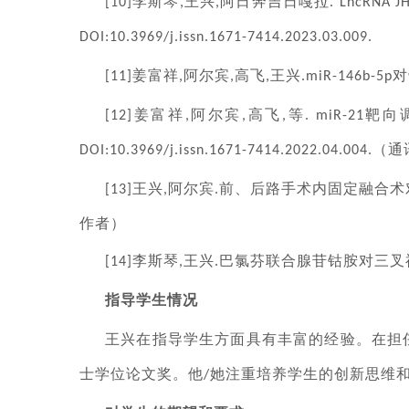
李斯琴
王兴
阿日奔吉日嘎拉
[10]
,
,
. LncRNA 
DOI:10.3969/j.issn.1671-7414.2023.03.009.
姜富祥
阿尔宾
高飞
王兴
对
[11]
,
,
,
.miR-146b-5p
姜富祥
阿尔宾
高飞
等
靶向
[12]
,
,
,
. miR-21
（通
DOI:10.3969/j.issn.1671-7414.2022.04.004.
王兴
阿尔宾
前、后路手术内固定融合术
[13]
,
.
作者）
李斯琴
王兴
巴氯芬联合腺苷钴胺对三叉
[14]
,
.
指导学生情况
王兴在指导学生方面具有丰富的经验。在担
士学位论文奖。他
她注重培养学生的创新思维
/