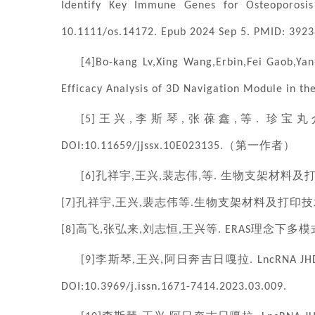
Identify Key Immune Genes for Osteoporosis
10.1111/os.14172. Epub 2024 Sep 5. PMID: 39
[4]Bo-kang Lv,Xing Wang,Erbin,Fei Gaob,Yan
Efficacy Analysis of 3D Navigation Module in th
王兴
李斯琴
张葆鑫
等
珍宝丸
[5]
,
,
,
.
（第一作者）
DOI:10.11659/jjssx.10E023135.
孔祥宇
王兴
裴志伟
等
生物支架材料及
[6]
,
,
,
.
孔祥宇
王兴
裴志伟等
生物支架材料及打印技
[7]
,
,
.
高飞
张弘来
刘志恒
王兴等
理念下多模
[8]
,
,
,
. ERAS
李斯琴
王兴
阿日奔吉日嘎拉
[9]
,
,
. LncRNA J
DOI:10.3969/j.issn.1671-7414.2023.03.009.