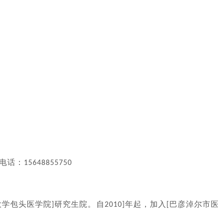
电话：
15648855750
大学包头医学院
研究生院。自
年起，加入
巴彦淖尔市
]
2010]
[