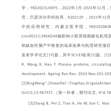
学，
，
年
月
年
月，
YKD2021LH095
2022
1
-2024
12
究，巴彦淖尔市科技局，
，
年
月
K202139
2021
12
中的应用研究，内蒙古医学院，
YKD2020KJ
轴影响小胶质细胞极化机理
Linc00311/SMAD4A
助缺血性脑产中恢复的临床效果与机理研究项目
发表学术论文
篇，其中
收录
篇。
[19]
SCI/EI
[5]
[1]
R, Wang X, Hao T. Plasma proteins, circulatin
development. Ageing Res Rev. 2024 Nov;101:102
[2]XingWang*,ZhiweiPei*,TingHao,JirigalaAribe
（第一作者，期刊论文
Oct13;13:987937.
, IF:8.7
[3]Zhang B, Pei Z, Tian A, He W, Sun C, Hao 