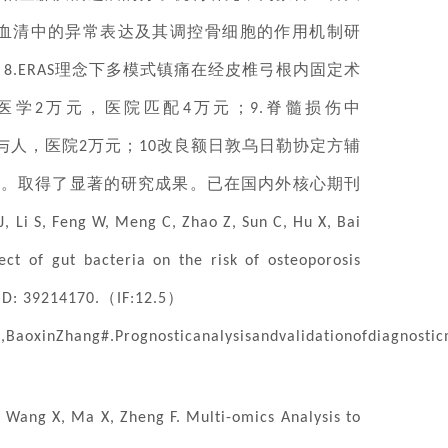
血清中的异常表达及其调控骨细胞的作用机制研
；
理念下多模式镇痛在经皮椎弓根内固定术
8.ERAS
医学
万元，医院匹配
万元；
脊髓损伤中
2
4
9.
与人，医院
万元；
改良额日敦乌日勒协定方辅
2
10
元。取得了显著的研究成果。已在国内外核心期刊
, Li S, Feng W, Meng C, Zhao Z, Sun C, Hu X, Bai
ct of gut bacteria on the risk of osteoporosis
（
）
ID: 39214170.
IF:12.5
,BaoxinZhang#.Prognosticanalysisandvalidationofdiagnostic
F, Wang X, Ma X, Zheng F. Multi-omics Analysis to