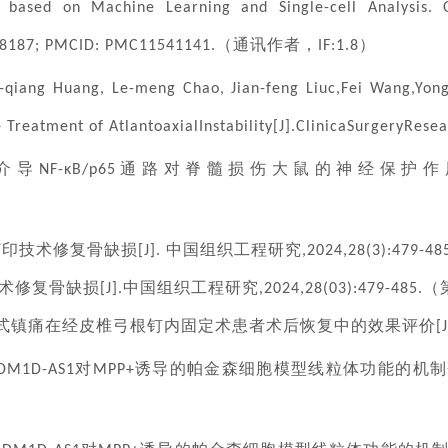
 based on Machine Learning and Single-cell Analysis. O
（通讯作者，
）
238187; PMCID: PMC11541141.
IF:1.8
-qiang Huang, Le-meng Chao, Jian-feng Liuc,Fei Wang,Yong-
e Treatment of AtlantoaxialInstability[J].ClinicaSurgeryRes
介导
通路对脊髓损伤大鼠的神经保护作
NF-κB/p65
打印技术修复骨缺损
中国组织工程研究
[J].
,2024,28(3):479-48
术修复骨缺损
中国组织工程研究
（
[J].
,2024,28(03):479-485.
式镇痛在经皮椎弓根钉内固定术患者术后恢复中的效果评价
[
对
诱导的帕金森细胞模型线粒体功能的机制
HDM1D-AS1
MPP+