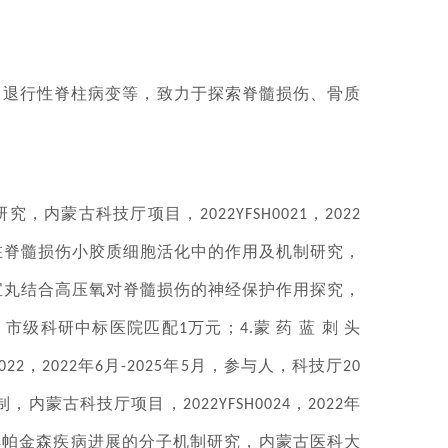
、退行性脊柱病变等，致力于探索脊髓损伤、骨质
研究，内蒙古科技厅项目，
，
2022YFSH0021
2022
在脊髓损伤小胶质细胞活化中的作用及机制研究，
宝丸结合高压氧对脊髓损伤的神经保护作用探究，
，市级科研中标医院匹配
万元；
蒙
药
蓝
刺
头
1
4.
，
年
月
年
月，参与人，科技厅
022
2022
6
-2025
5
20
制，内蒙古科技厅项目，
，
年
2022YFSH0024
2022
解帕金森疾病进展的分子机制研究，内蒙古医科大