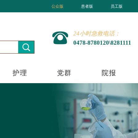
公众版
患者版
员工版
24小时急救电话：
0478-8780120\8281111
护理
党群
院报