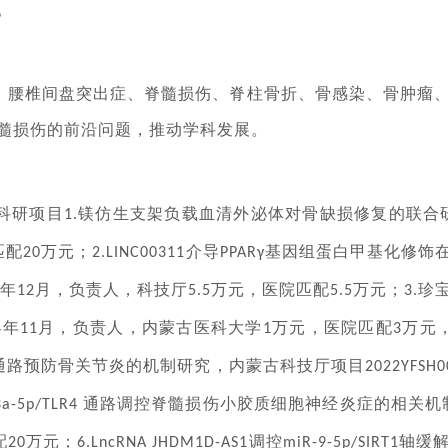
。
、腰椎间盘突出症、脊髓损伤、脊柱骨折、骨感染、骨肿瘤
髓损伤的前沿问题，推动学科发展。
科研项目
镁仿生支架负载血清外泌体对骨缺损修复的联合
1.
匹配
万元；
介导
基因组蛋白甲基化修饰
20
2.LINC00311
PPARγ
年
月，负责人，科技厅
万元，医院匹配
万元；
珍
12
5.5
5.5
3.
年
月，负责人，内蒙古医科大学
万元，医院匹配
万元
4
11
1
3
通路预防骨关节炎的机制研究，内蒙古科技厅项目
2022YFSH0
通路调控脊髓损伤小胶质细胞神经炎症的相关机
3a-5p/TLR4
配
万元；
调控
轴缓
20
6.LncRNA JHDM1D-AS1
miR-9-5p/SIRT1