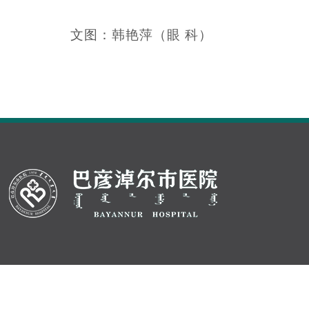
文图：韩艳萍（眼 科）