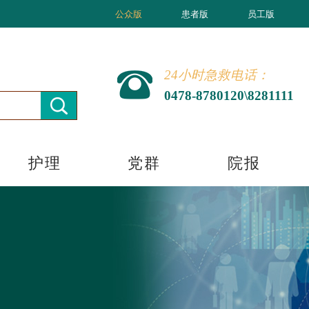
公众版
患者版
员工版
24小时急救电话：
0478-8780120\8281111
护理
党群
院报