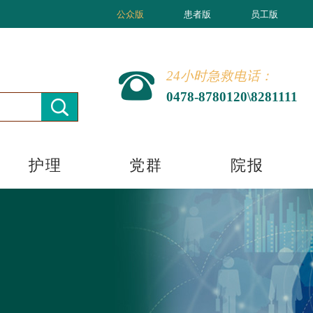
公众版
患者版
员工版
24小时急救电话：
0478-8780120\8281111
护理
党群
院报