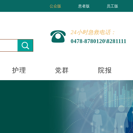
公众版
患者版
员工版
24小时急救电话：
0478-8780120\8281111
护理
党群
院报