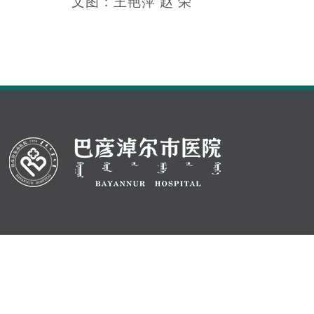
文图：王艳萍 赵 荣