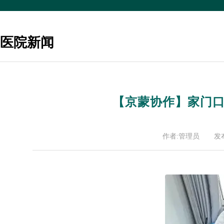
医院新闻
【京蒙协作】家门
作者:管理员
发布