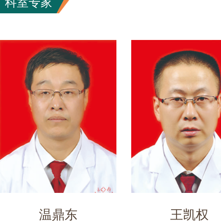
科室专家
温鼎东
王凯权