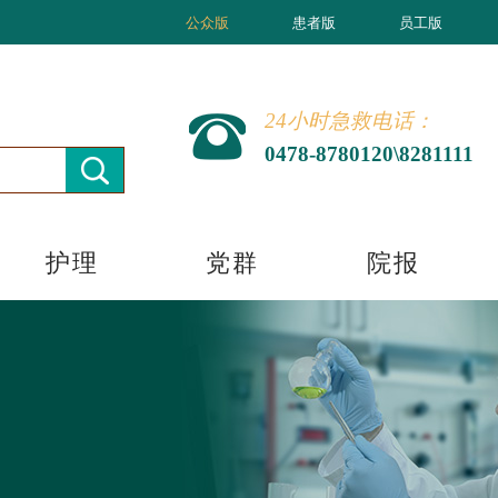
公众版
患者版
员工版
24小时急救电话：
0478-8780120\8281111
护理
党群
院报