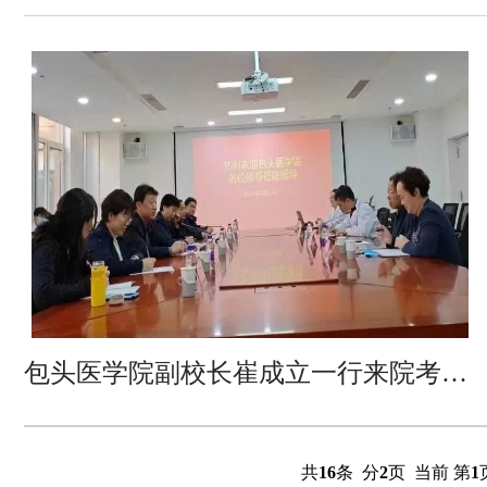
包头医学院副校长崔成立一行来院考察调研
共
16
条 分
2
页 当前 第
1